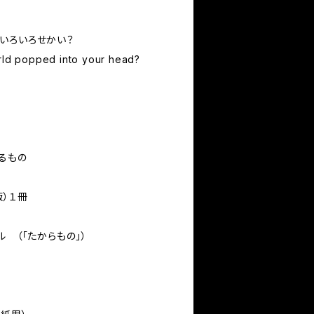
いろいろせかい？
orld popped into your head?
るもの
版）１冊
ル （「たからもの」）