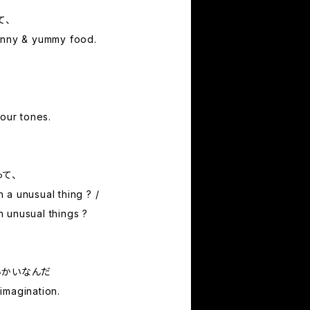
て、
unny & yummy food.
、
your tones.
て、
a unusual thing ? /
 unusual things ?
いかいなんだ
imagination.