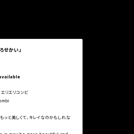
ろせかい」
available
 エリエリコンビ
combi
もっと美しくて、キレイなのかもしれな