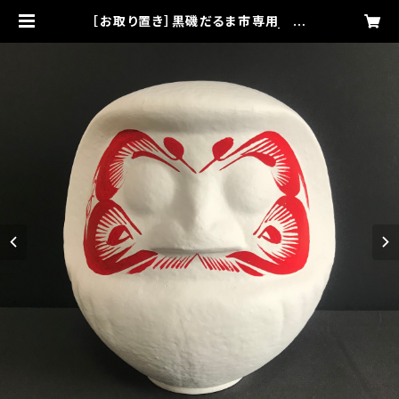
［お取り置き］黒磯だるま市専用 お
顔入り白だるま（メロンサイズ） | カラ
ペハリエSTORE