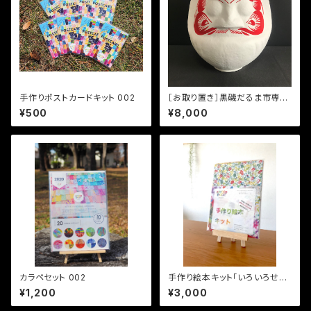
手作りポストカードキット 002
［お取り置き］黒磯だるま市専
用 お顔入り白だるま（グレー
¥500
¥8,000
プフルーツサイズ）
カラペセット 002
手作り絵本キット「いろいろせか
い」
¥1,200
¥3,000