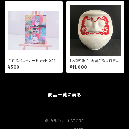
手作りポストカードキット 001
［お取り置き］黒磯だるま市専
用 お顔入り白だるま（メロンサ
¥500
¥11,000
イズ）
商品一覧に戻る
© カラペハリエSTORE