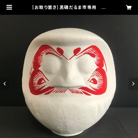
［お取り置き］黒磯だるま市専用 お
顔入り白だるま（グレープフルーツサ
イズ） | カラペハリエSTORE