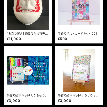
［お取り置き］黒磯だるま市専
手作りポストカードキット 001
用 お顔入り白だるま（メロンサ
¥11,000
¥500
イズ）
手作り絵本キット「たからもの」
手作り絵本キット「いろいろせか
い」
¥3,000
¥3,000