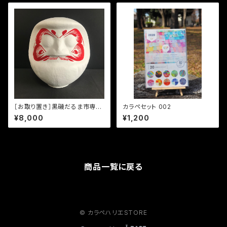
［お取り置き］黒磯だるま市専
カラペセット 002
用 お顔入り白だるま（グレー
¥8,000
¥1,200
プフルーツサイズ）
商品一覧に戻る
© カラペハリエSTORE