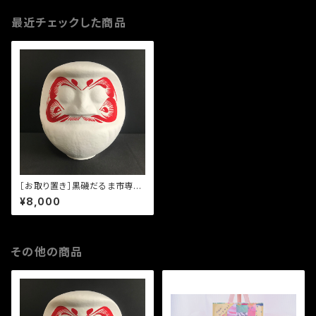
最近チェックした商品
［お取り置き］黒磯だるま市専
用 お顔入り白だるま（グレー
¥8,000
プフルーツサイズ）
その他の商品